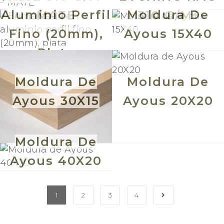
Aluminio Perfil
Moldura De
MATE
310 G/M²
Fino (20mm),
Ayous 15X40
Plata
Moldura De
Moldura De
Ayous 30X15
Ayous 20X20
Moldura De
Ayous 40X20
1
2
3
4