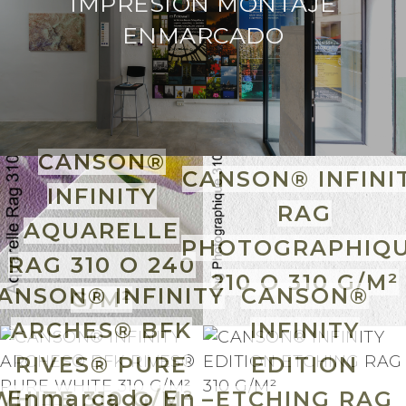
IMPRESIÓN MONTAJE
ENMARCADO
CANSON®
CANSON® INFINI
INFINITY
RAG
AQUARELLE
PHOTOGRAPHIQ
RAG 310 O 240
210 O 310 G/M²
ANSON® INFINITY
CANSON®
G/M²
ARCHES® BFK
INFINITY
RIVES® PURE
EDITION
Enmarcado En
WHITE 310 G/M² –
ETCHING RAG